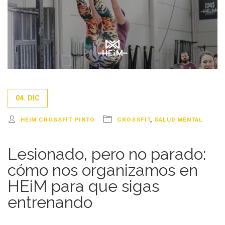
04. DIC
HEIM CROSSFIT PINTO
CROSSFIT
,
SALUD MENTAL
Lesionado, pero no parado:
cómo nos organizamos en
HEiM para que sigas
entrenando