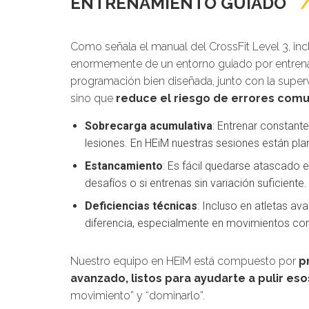
ENTRENAMIENTO GUIADO
Como señala el manual del CrossFit Level 3, in
enormemente de un entorno guiado por entrena
programación bien diseñada, junto con la superv
sino que
reduce el riesgo de errores com
Sobrecarga acumulativa
: Entrenar constant
lesiones. En HEiM nuestras sesiones están pla
Estancamiento
: Es fácil quedarse atascado 
desafíos o si entrenas sin variación suficiente
Deficiencias técnicas
: Incluso en atletas a
diferencia, especialmente en movimientos co
Nuestro equipo en HEiM está compuesto por
p
avanzado, listos para ayudarte a pulir es
movimiento” y “dominarlo”.