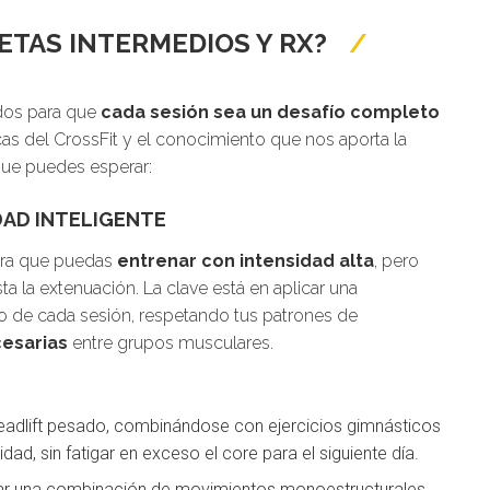
ETAS INTERMEDIOS Y RX?
dos para que
cada sesión sea un desafío completo
as del CrossFit y el conocimiento que nos aporta la
 que puedes esperar:
DAD INTELIGENTE
ara que puedas
entrenar con intensidad alta
, pero
ta la extenuación. La clave está en aplicar una
ivo de cada sesión, respetando tus patrones de
cesarias
entre grupos musculares.
eadlift pesado, combinándose con ejercicios gimnásticos
idad, sin fatigar en exceso el core para el siguiente día.
rar una combinación de movimientos monoestructurales