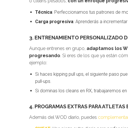
o cleans pesados,
con un enfoque progresi
Técnica
: Perfeccionamos tus patrones de mov
Carga progresiva
: Aprenderás a incrementa
3. ENTRENAMIENTO PERSONALIZADO 
Aunque entrenes en grupo,
adaptamos los WO
progresando
. Si eres de los que ya están có
ejemplo:
Si haces kipping pull ups, el siguiente paso pu
pull-ups.
Si dominas los cleans en RX, trabajaremos en 
4. PROGRAMAS EXTRAS PARA ATLETAS
Además del WOD diario, puedes
complementar 