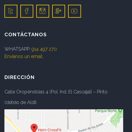
CONTÁCTANOS
WHATSAPP:
914 497 270
Envíanos un email.
DIRECCIÓN
Calle Oropéndolas 4 (Pol. Ind. El Cascajal) – Pinto
(detrás de Aldi)