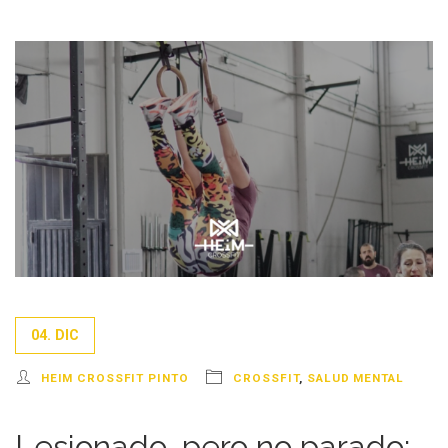
04. DIC
HEIM CROSSFIT PINTO
CROSSFIT
,
SALUD MENTAL
Lesionado, pero no parado: