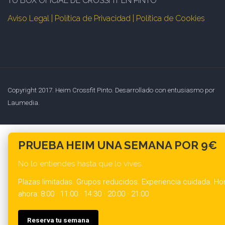
TU BOX OFICIAL DE CROSSFIT EN PINTO
Aviso Legal | Política de Privacidad | Política de Cookies
Copyright 2017. Heim Crossfit Pinto. Desarrollado con entusiasmo por
Laumedia.
PRUEBA HEIM UNA SEMANA POR 9€
No lo entiendes hasta que lo vives.
Plazas limitadas. Grupos reducidos. Experiencia cuidada. Hor
ahora: 8:00 · 11:00 · 14:30 · 20:00 · 21:00
Reserva tu semana