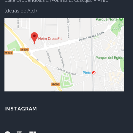
Calle Oropéndolas 4 (Pol. Ind. El Cascajal) – Pinto
(detrás de Aldi)
INSTAGRAM