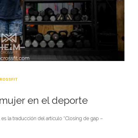
ROSSFIT
mujer en el deporte
s la traducción del artículo “Closing de gap –