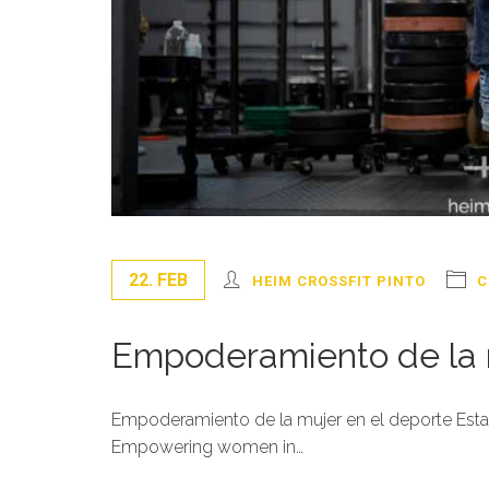
22. FEB
HEIM CROSSFIT PINTO
C
Empoderamiento de la 
Empoderamiento de la mujer en el deporte Esta e
Empowering women in…